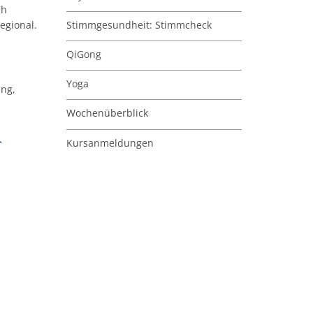
ch
Stimmgesundheit: Stimmcheck
egional.
QiGong
Yoga
ung,
Wochenüberblick
-
Kursanmeldungen