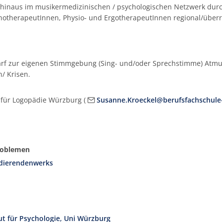
r hinaus im musikermedizinischen / psychologischen Netzwerk dur
hotherapeutInnen, Physio- und ErgotherapeutInnen regional/überr
arf zur eigenen Stimmgebung (Sing- und/oder Sprechstimme) Atm
n/ Krisen.
für Logopädie Würzburg (
Susanne.Kroeckel@berufsfachschule
Problemen
udierendenwerks
ut für Psychologie, Uni Würzburg