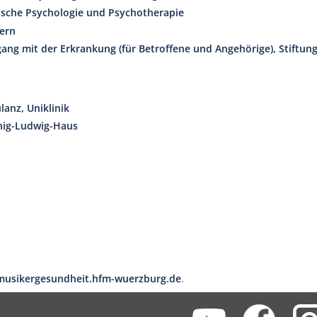
ische Psychologie und Psychotherapie
yern
ng mit der Erkrankung (für Betroffene und Angehörige), Stiftun
anz, Uniklinik
önig-Ludwig-Haus
musikergesundheit.hfm-wuerzburg.de
.